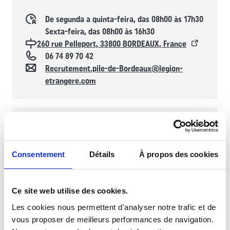
Horaires d'ouverture
De segunda a quinta-feira, das 08h00 às 17h30
Sexta-feira, das 08h00 às 16h30
Localisation
260 rue Pelleport, 33800 BORDEAUX, France
Téléphone
06 74 89 70 42
Contacto
Recrutement.pile-de-Bordeaux@legion-
etrangere.com
PILE DE TOULOUSE
Posto de Informação da Legião Estrangeira
Consentement
Détails
À propos des cookies
Ce site web utilise des cookies.
Horaires d'ouverture
De segunda a sexta-feira, das 08h00 às 18h00
Les cookies nous permettent d'analyser notre trafic et de
Localisation
2 rue Pérignon, BP 65028, 31 000 TOULOUSE,
vous proposer de meilleurs performances de navigation.
France