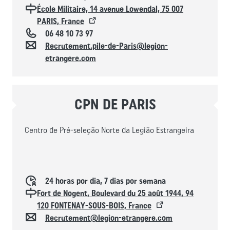
Localisation
École Militaire, 14 avenue Lowendal, 75 007
PARIS, France
Téléphone
06 48 10 73 97
Contacto
Recrutement.pile-de-Paris@legion-
etrangere.com
CPN DE PARIS
Centro de Pré-seleção Norte da Legião Estrangeira
Horaires d'ouverture
24 horas por dia, 7 dias por semana
Localisation
Fort de Nogent, Boulevard du 25 août 1944, 94
120 FONTENAY-SOUS-BOIS, France
Contacto
Recrutement@legion-etrangere.com