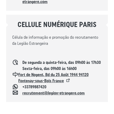
etrangere.com
CELLULE NUMÉRIQUE PARIS
Célula de informação e promoção do recrutamento
da Legião Estrangeira
Horaires d'ouverture
De segunda a quinta-feira, das 09h00 às 17h30
Sexta-feira, das 09h00 às 16h00
Localisation
Fort de Nogent, Bd du 25 Août 1944 94120
Fontenay-sous-Bois France
Whatsapp
+33789887420
Contacto
recrutement@legion-etrangere.com