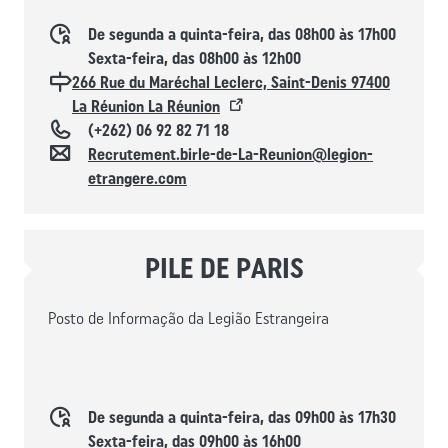
Horaires d'ouverture
De segunda a quinta-feira, das 08h00 às 17h00
Sexta-feira, das 08h00 às 12h00
Localisation
266 Rue du Maréchal Leclerc, Saint-Denis 97400
La Réunion La Réunion
Téléphone
(+262) 06 92 82 71 18
Contacto
Recrutement.birle-de-La-Reunion@legion-
etrangere.com
PILE DE PARIS
Posto de Informação da Legião Estrangeira
Horaires d'ouverture
De segunda a quinta-feira, das 09h00 às 17h30
Sexta-feira, das 09h00 às 16h00