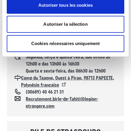
Autoriser tous les cookies
BIRLE DE TAHITI
Autoriser la sélection
Gabinete de informação de recrutamento da Legião
Estrangeira (reservado a candidatos de nacionalidade
francesa)
Cookies nécessaires uniquement
Horaires d'ouverture
Segunda, terça e quinta-feira, das 07h30 às
12h00 e das 13h00 às 16h30
Quarta e sexta-feira, das 06h30 às 12h00
Localisation
Camp du Taaone, Ouest à Pirae, 98713 PAPEETE,
Polynésie française
Téléphone
(00689) 40 46 21 31
Contacto
Recrutement.birle-de-Tahiti@legion-
etrangere.com