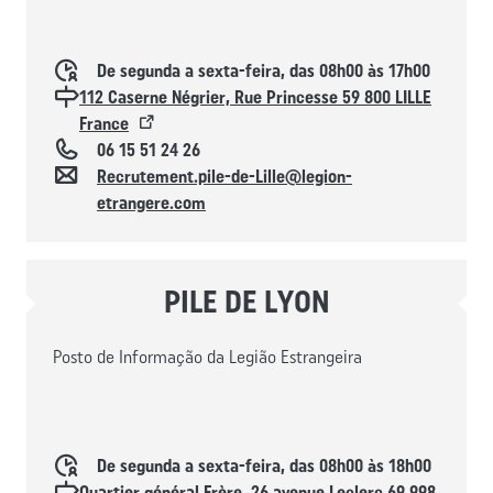
Horaires d'ouverture
De segunda a sexta-feira, das 08h00 às 17h00
Localisation
112 Caserne Négrier, Rue Princesse 59 800 LILLE
France
Téléphone
06 15 51 24 26
Contacto
Recrutement.pile-de-Lille@legion-
etrangere.com
PILE DE LYON
Posto de Informação da Legião Estrangeira
Horaires d'ouverture
De segunda a sexta-feira, das 08h00 às 18h00
Localisation
Quartier général Frère, 26 avenue Leclerc 69 998