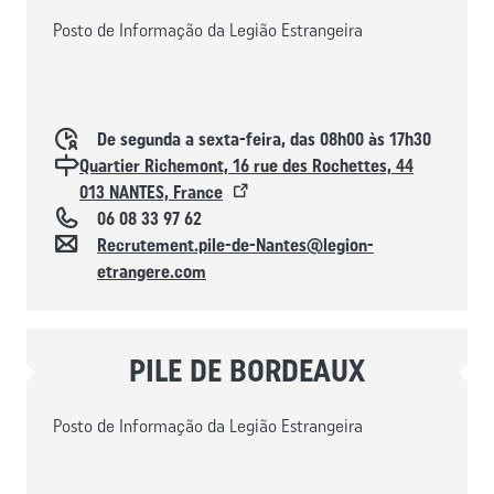
Posto de Informação da Legião Estrangeira
Horaires d'ouverture
De segunda a sexta-feira, das 08h00 às 17h30
Localisation
Quartier Richemont, 16 rue des Rochettes, 44
013 NANTES, France
Téléphone
06 08 33 97 62
Contacto
Recrutement.pile-de-Nantes@legion-
etrangere.com
PILE DE BORDEAUX
Posto de Informação da Legião Estrangeira