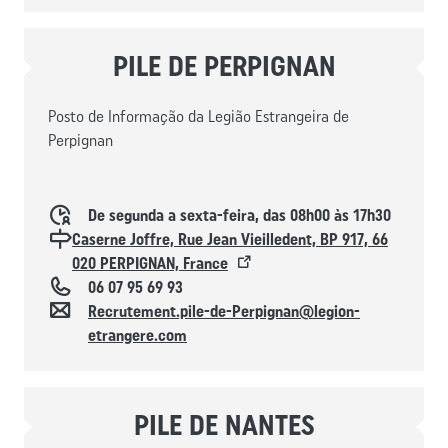
PILE DE PERPIGNAN
Posto de Informação da Legião Estrangeira de
Perpignan
Horaires d'ouverture
De segunda a sexta-feira, das 08h00 às 17h30
Localisation
Caserne Joffre, Rue Jean Vieilledent, BP 917, 66
020 PERPIGNAN, France
Téléphone
06 07 95 69 93
Contacto
Recrutement.pile-de-Perpignan@legion-
etrangere.com
PILE DE NANTES