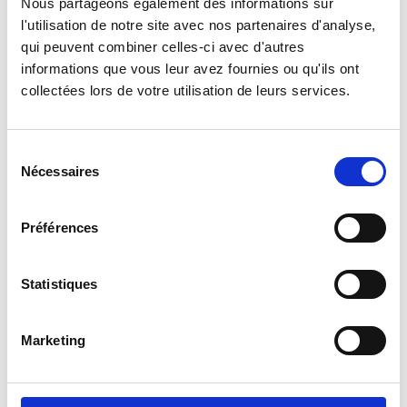
Nous partageons également des informations sur
Téléphone
06 87 33 76 33
l'utilisation de notre site avec nos partenaires d'analyse,
Contacto
Recrutement-pile-de-Toulouse@legion-
qui peuvent combiner celles-ci avec d'autres
etrangere.com
informations que vous leur avez fournies ou qu'ils ont
collectées lors de votre utilisation de leurs services.
CPS/CSI AUBAGNE
Sélection
Nécessaires
du
Centro de Pré-seleção Sul e Centro de Seleção e
consentement
Incorporação
Préférences
Horaires d'ouverture
24 horas por dia, 7 dias por semana
Statistiques
Localisation
Quartier Vienot, 2 Route départementale, B.P. 11
354, 13 784 AUBAGNE, France
Marketing
Téléphone
(00689) 40 46 21 31
Contacto
Recrutement@legion-etrangere.com