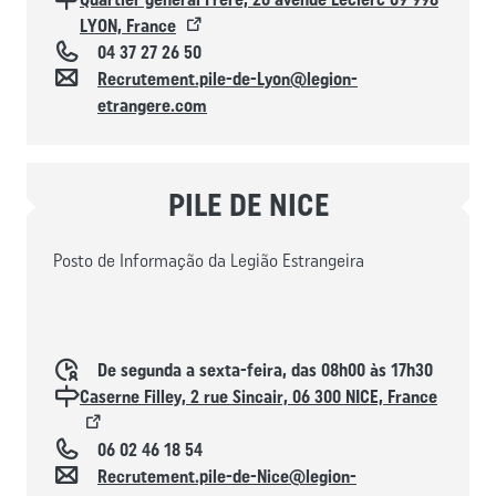
LYON, France
Téléphone
04 37 27 26 50
Contacto
Recrutement.pile-de-Lyon@legion-
etrangere.com
PILE DE NICE
Posto de Informação da Legião Estrangeira
Horaires d'ouverture
De segunda a sexta-feira, das 08h00 às 17h30
Localisation
Caserne Filley, 2 rue Sincair, 06 300 NICE, France
Téléphone
06 02 46 18 54
Contacto
Recrutement.pile-de-Nice@legion-