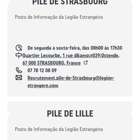
PILE DE STRASBOURG
Posto de Informação da Legião Estrangeira
Horaires d'ouverture
De segunda a sexta-feira, das 08h00 às 17h30
Localisation
Quartier Lecourbe, 1 rue d&amp;#039;Ostende,
67 000 STRASBOURG, France
Téléphone
07 78 12 08 09
Contacto
Recrutement.pile-de-Strasbourg@legion-
etrangere.com
PILE DE LILLE
Posto de Informação da Legião Estrangeira