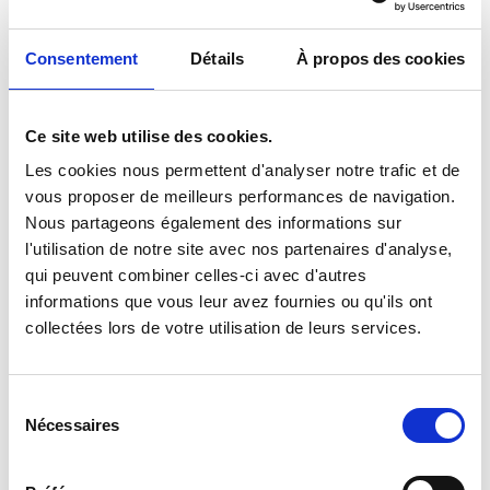
O quê?
Consentement
Détails
À propos des cookies
Testes psicotécnicos (testes lógicos que não exigem
conhecimentos escolares)
Ce site web utilise des cookies.
Entrevista de motivação complementar
Les cookies nous permettent d'analyser notre trafic et de
Entrevista de segurança
vous proposer de meilleurs performances de navigation.
Nous partageons également des informations sur
Exame médico complementar
l'utilisation de notre site avec nos partenaires d'analyse,
Teste de personalidade
qui peuvent combiner celles-ci avec d'autres
informations que vous leur avez fournies ou qu'ils ont
Apresentação perante a comissão de seleção
collectées lors de votre utilisation de leurs services.
3. Incorporação
Sélection
Nécessaires
Onde?
du
consentement
No centro de seleção e incorporação da Legião