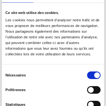
Ce site web utilise des cookies.
Les cookies nous permettent d'analyser notre trafic et de
RZECZY NIEPOTRZEBNE :
vous proposer de meilleurs performances de navigation.
Nous partageons également des informations sur
l'utilisation de notre site avec nos partenaires d'analyse,
qui peuvent combiner celles-ci avec d'autres
Odtwarzacze muzyki i wszelkiego rodzaju odtwarzacze
informations que vous leur avez fournies ou qu'ils ont
audio- video.
collectées lors de votre utilisation de leurs services.
Bizuteria i rzeczy wartosciowe.
Sélection
Nécessaires
du
Carta Bankowa.
consentement
Préférences
Statistiques