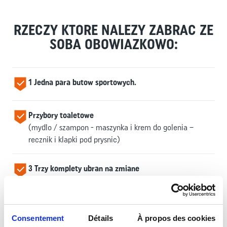
RZECZY KTORE NALEZY ZABRAC ZE
SOBA OBOWIAZKOWO:
1 Jedna para butow sportowych.
Przybory toaletowe
(mydlo / szampon - maszynka i krem do golenia –
recznik i klapki pod prysnic)
3 Trzy komplety ubran na zmiane
(3 majtki / kalesony - 3 koszulki - 3 skarpetki )
Gotowka
Consentement
Détails
À propos des cookies
maksymalnie 70€