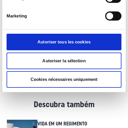
RZECZY ZAKAZANE :
Marketing
Wszystkie typy broni palnej (Bron biala noz itp.)
Autoriser tous les cookies
Klucze do
(samochodu motocykla itd.)
Autoriser la sélection
Klucze od Domu.
Cookies nécessaires uniquement
Descubra também
VIDA EM UM REGIMENTO