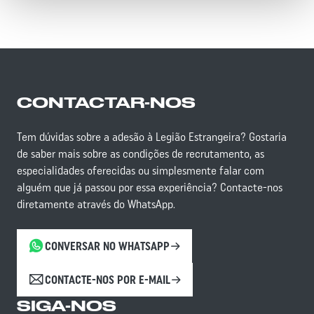
A Legião Estrangeira Francesa oferece uma nova
solicitar o visto. Alimentação e alojamento serão
oportunidade para aqueles que desejam servir com
fornecidos durante os testes de seleção; deixará o
honra e lealdade. Cada candidatura é analisada
centro de recrutamento assim que reprovar em
individualmente, dependendo do tipo de ilícito
qualquer um dos testes.
cometido. A Legião não recruta criminosos
reincidentes, particularmente aqueles envolvidos em
CONTACTAR-NOS
crimes violentos, crimes sexuais ou tráfico de droga.
Para delitos menores, é essencial já ter cumprido a
pena. Para todos os casos relacionados com a justiça:
Tem dúvidas sobre a adesão à Legião Estrangeira? Gostaria
só uma entrevista com um recrutador num Posto de
de saber mais sobre as condições de recrutamento, as
Informação da Legião Estrangeira (P.I.L.E.) pode
especialidades oferecidas ou simplesmente falar com
permitir obter uma resposta precisa.
alguém que já passou por essa experiência? Contacte-nos
diretamente através do WhatsApp.
CONVERSAR NO WHATSAPP
CONTACTE-NOS POR E-MAIL
SIGA-NOS