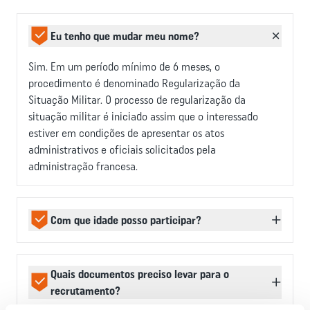
Eu tenho que mudar meu nome?
Sim. Em um período mínimo de 6 meses, o
procedimento é denominado Regularização da
Situação Militar. O processo de regularização da
situação militar é iniciado assim que o interessado
estiver em condições de apresentar os atos
administrativos e oficiais solicitados pela
administração francesa.
Com que idade posso participar?
Recrutamos candidatos dos 17 aos menos de 40 anos,
sem exceção. Para os candidatos menores de 18 anos, é
Quais documentos preciso levar para o
necessária uma autorização escrita à mão por ambos
recrutamento?
os pais, juntamente com uma cópia dos documentos de