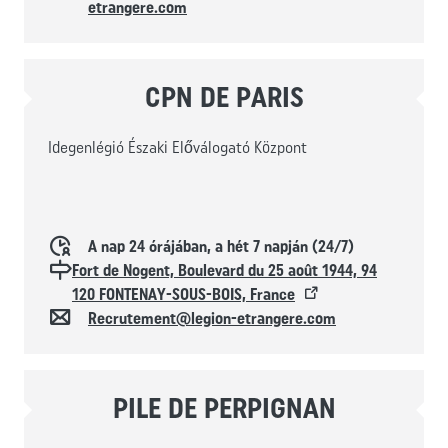
etrangere.com
CPN DE PARIS
Idegenlégió Északi Előválogató Központ
Horaires d'ouverture
A nap 24 órájában, a hét 7 napján (24/7)
Localisation
Fort de Nogent, Boulevard du 25 août 1944, 94
120 FONTENAY-SOUS-BOIS, France
Kapcsolat
Recrutement@legion-etrangere.com
PILE DE PERPIGNAN