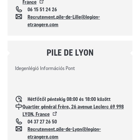
France
Téléphone
06 15 51 24 26
Kapcsolat
Recrutement.pile-de-Lille@legion-
etrangere.com
PILE DE LYON
Idegenlégió Információs Pont
Horaires d'ouverture
Hétfőtől péntekig 08:00 és 18:00 között
Localisation
Quartier général Frère, 26 avenue Leclerc 69 998
LYON, France
Téléphone
04 37 27 26 50
Kapcsolat
Recrutement.pile-de-Lyon@legion-
etrangere.com