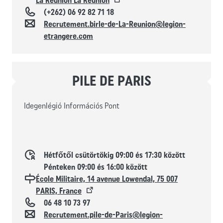
La Réunion La Réunion
Téléphone
(+262) 06 92 82 71 18
Kapcsolat
Recrutement.birle-de-La-Reunion@legion-
etrangere.com
PILE DE PARIS
Idegenlégió Információs Pont
Horaires d'ouverture
Hétfőtől csütörtökig 09:00 és 17:30 között
Pénteken 09:00 és 16:00 között
Localisation
École Militaire, 14 avenue Lowendal, 75 007
PARIS, France
Téléphone
06 48 10 73 97
Kapcsolat
Recrutement.pile-de-Paris@legion-