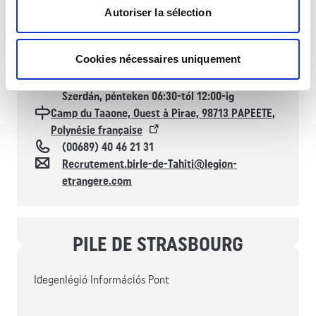
állampolgárságú jelöltek számára fenntartva)
Autoriser la sélection
Cookies nécessaires uniquement
Horaires d'ouverture
Hétfőn, kedden, csütörtökön 07:30-tól 12:00-ig
és 13:00-tól 16:30-ig
Szerdán, pénteken 06:30-tól 12:00-ig
Localisation
Camp du Taaone, Ouest à Pirae, 98713 PAPEETE,
Polynésie française
Téléphone
(00689) 40 46 21 31
Kapcsolat
Recrutement.birle-de-Tahiti@legion-
etrangere.com
PILE DE STRASBOURG
Idegenlégió Információs Pont