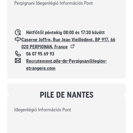
Perpignani Idegenlégió Információs Pont
Horaires d'ouverture
Hétfőtől péntekig 08:00 és 17:30 között
Localisation
Caserne Joffre, Rue Jean Vieilledent, BP 917, 66
020 PERPIGNAN, France
Téléphone
06 07 95 69 93
Kapcsolat
Recrutement.pile-de-Perpignan@legion-
etrangere.com
PILE DE NANTES
Idegenlégió Információs Pont