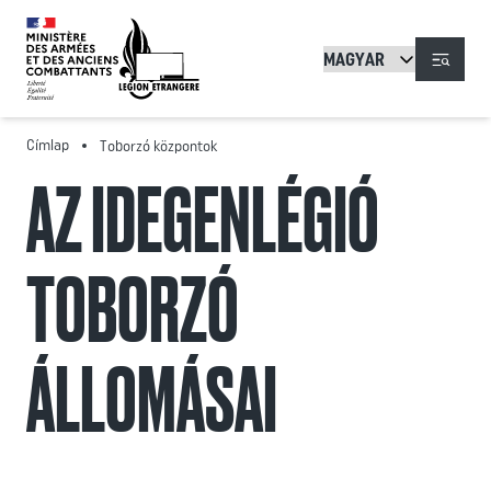
Ugrás a tartalomra
Menü
Címlap
Toborzó központok
AZ IDEGENLÉGIÓ
TOBORZÓ
ÁLLOMÁSAI