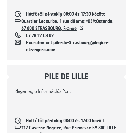
Horaires d'ouverture
Hétfőtől péntekig 08:00 és 17:30 között
Localisation
Quartier Lecourbe, 1 rue d&amp;#039;Ostende,
67 000 STRASBOURG, France
Téléphone
07 78 12 08 09
Kapcsolat
Recrutement.pile-de-Strasbourg@legion-
etrangere.com
PILE DE LILLE
Idegenlégió Információs Pont
Horaires d'ouverture
Hétfőtől péntekig 08:00 és 17:00 között
Localisation
112 Caserne Négrier, Rue Princesse 59 800 LILLE