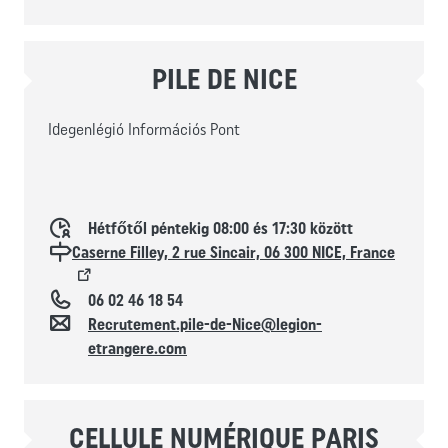
PILE DE NICE
Idegenlégió Információs Pont
Horaires d'ouverture
Hétfőtől péntekig 08:00 és 17:30 között
Localisation
Caserne Filley, 2 rue Sincair, 06 300 NICE, France
Téléphone
06 02 46 18 54
Kapcsolat
Recrutement.pile-de-Nice@legion-
etrangere.com
CELLULE NUMÉRIQUE PARIS