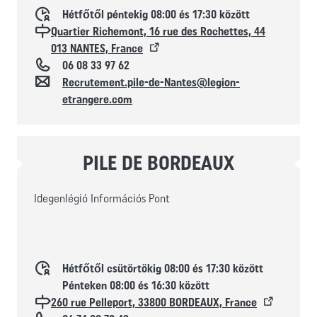
Horaires d'ouverture
Hétfőtől péntekig 08:00 és 17:30 között
Localisation
Quartier Richemont, 16 rue des Rochettes, 44
013 NANTES, France
Téléphone
06 08 33 97 62
Kapcsolat
Recrutement.pile-de-Nantes@legion-
etrangere.com
PILE DE BORDEAUX
Idegenlégió Információs Pont
Horaires d'ouverture
Hétfőtől csütörtökig 08:00 és 17:30 között
Pénteken 08:00 és 16:30 között
Localisation
260 rue Pelleport, 33800 BORDEAUX, France