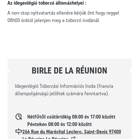
Az idegenlégió toborzó állomáshelyei :
A non-stop nyitvatartás ellenére kérjük önt hogy reggel
08h00 órától jelenjen meg a toborzó irodánál.
BIRLE DE LA RÉUNION
Idegenlégió Toborzási Információs Iroda (francia
állampolgárságú jelöltek számára fenntartva).
Horaires d'ouverture
Hétfőtől csütörtökig 08:00 és 17:00 között
Pénteken 08:00 és 12:00 között
Localisation
266 Rue du Maréchal Leclerc, Saint-Denis 97400