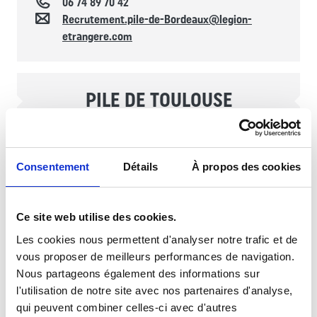
Téléphone
06 74 89 70 42
Kapcsolat
Recrutement.pile-de-Bordeaux@legion-
etrangere.com
PILE DE TOULOUSE
Idegenlégió Információs Pont
Consentement
Détails
À propos des cookies
Horaires d'ouverture
Hétfőtől péntekig 08:00 és 18:00 között
Ce site web utilise des cookies.
Localisation
2 rue Pérignon, BP 65028, 31 000 TOULOUSE,
France
Les cookies nous permettent d'analyser notre trafic et de
Téléphone
06 87 33 76 33
vous proposer de meilleurs performances de navigation.
Kapcsolat
Recrutement-pile-de-Toulouse@legion-
Nous partageons également des informations sur
etrangere.com
l'utilisation de notre site avec nos partenaires d'analyse,
qui peuvent combiner celles-ci avec d'autres