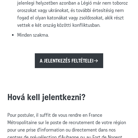
jelenlegi helyzetben azonban a Légió már nem toboroz
oroszokat vagy ukránokat, és további értesítésig nem
fogad el olyan katonákat vagy zsoldosokat, akik részt
vettek e két ország közötti konfliktusban.
Minden szakma.
A JELENTKEZÉS FELTÉTELEI
Hová kell jelentkezni?
Pour postuler, il suffit de vous rendre en France
Métropolitaine sur le poste de recrutement de votre région
pour une prise d'information ou directement dans nos
centres de pré-sélection d'
Aubagne
ou au
Fort de Nogent
.