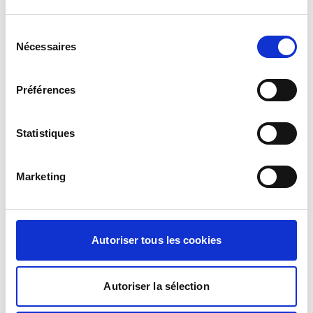
Sélection
Nyitva tartás: minden nap, 24 órában.
Nécessaires
du
Gyakorlati okokból lehetőség szerint kerülje a 21 óra
consentement
utáni érkezést.
Préférences
Statistiques
Szükséges dokumentumok
Marketing
Útlevél kötelező, vagy bármilyen személyazonosító
okmány a schengeni térség állampolgárai számára.
Autoriser tous les cookies
Fontos tudnivalók
Autoriser la sélection