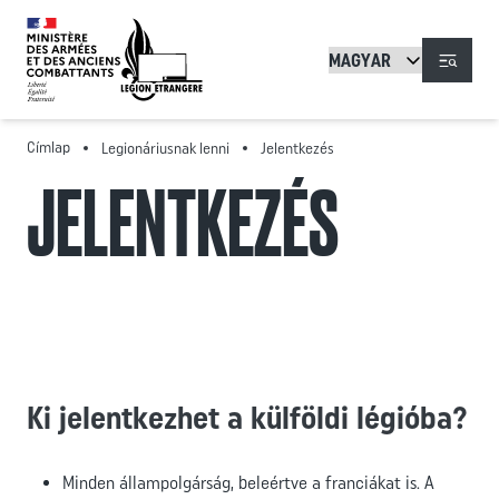
Ugrás a tartalomra
Menü
Címlap
Legionáriusnak lenni
Jelentkezés
JELENTKEZÉS
Ki jelentkezhet a külföldi légióba?
Minden állampolgárság, beleértve a franciákat is. A