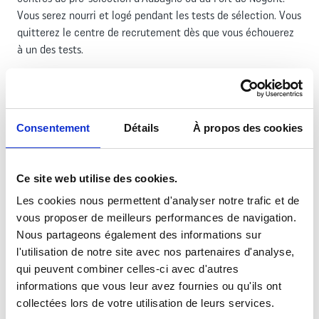
Vous serez nourri et logé pendant les tests de sélection. Vous
quitterez le centre de recrutement dès que vous échouerez
à un des tests.
Jelentkezni Franciaországban, a régióban található toborzási
irodában lehet, ahol tájékoztatást kaphat, vagy közvetlenül
az előválogató központokban
Aubagne
-ban vagy
Fort de
Consentement
Détails
À propos des cookies
Nogent
-ban. A kiválasztási tesztek ideje alatt étkezést és
szállást biztosítunk. Ha valamelyik tesztben nem felel meg,
el kell hagynia a toborzási központot.
Ce site web utilise des cookies.
Les cookies nous permettent d'analyser notre trafic et de
vous proposer de meilleurs performances de navigation.
TOVÁBBI INFORMÁCIÓK A TOBORZÓKÖZPONTOKBAN
Nous partageons également des informations sur
l'utilisation de notre site avec nos partenaires d'analyse,
qui peuvent combiner celles-ci avec d'autres
informations que vous leur avez fournies ou qu'ils ont
collectées lors de votre utilisation de leurs services.
Mikor jöjjön?