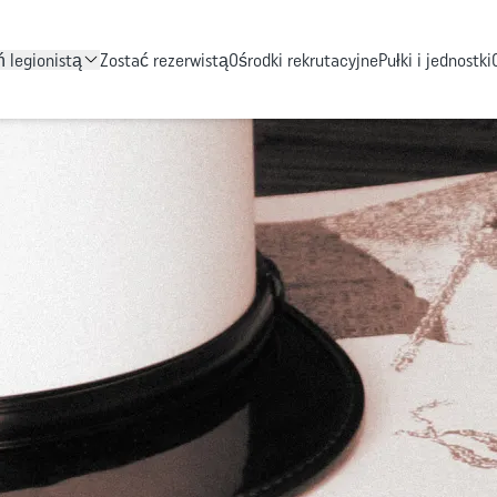
Przejdź do treści
ń legionistą
Zostać rezerwistą
Ośrodki rekrutacyjne
Pułki i jednostki