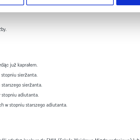
 legionista niezależnie od przeszłości.
żby.
ędąc już kaprałem.
stopniu sierżanta.
 starszego sierżanta.
 stopniu adiutanta.
h w stopniu starszego adiutanta.