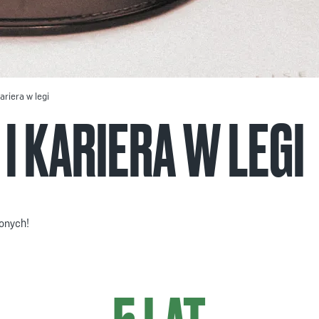
ariera w legi
I KARIERA W LEGI
żonych!