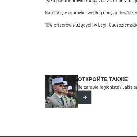
Tylko podoficerowie mogą zostać oficerami, j
Niektórzy majorowie, według decyzji dowództ
10% oficerów służących w Legii Cudzoziemskiej
ОТКРОЙТЕ ТАКЖЕ
Ile zarabia legionista? Jakie 
Czytaj więcej