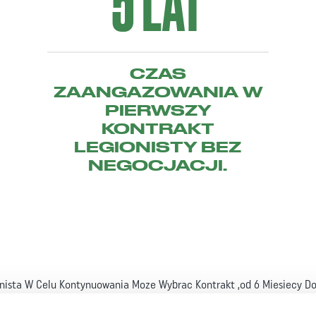
5 LAT
CZAS
ZAANGAZOWANIA W
PIERWSZY
KONTRAKT
LEGIONISTY BEZ
NEGOCJACJI.
ionista W Celu Kontynuowania Moze Wybrac Kontrakt ,od 6 Miesiecy Do
re Kierownicza Po 3 Latach Sluzby. !