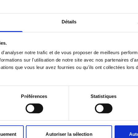
Détails
u :
ies.
y Legionista Moze Zrobic Karriere, Nie Poprzez Dyplomy Edukacyjn
d'analyser notre trafic et de vous proposer de meilleurs perfor
cznym Zdawanym Na Kolejnych Kontraktach.
rmations sur l'utilisation de notre site avec nos partenaires d'
 Karriere Od Zwyklego Legionisty.
ations que vous leur avez fournies ou qu'ils ont collectées lors de
jetych Legionistow , Jeden Z Nich Zostanie Podoficerem.
Préférences
Statistiques
ii Cudzoziemskiej
ych
quement
Autoriser la sélection
Auto