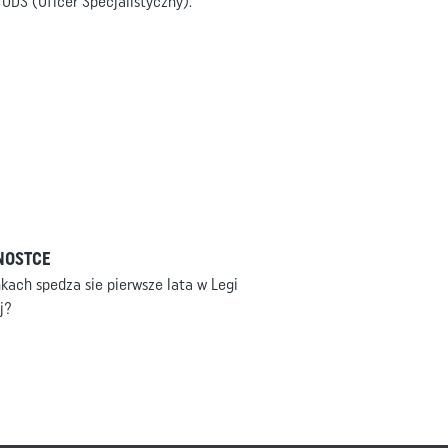
ODS (Oficer Specjalistyczny).
NOSTCE
kach spedza sie pierwsze lata w Legi
j?
ej