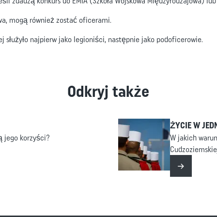
eśli zdadzą konkurs do EMIA (Szkoła Wojskowa Międzyrodzajowa) lub 
wa, mogą również zostać oficerami.
 służyło najpierw jako legioniści, następnie jako podoficerowie.
Odkryj także
ŻYCIE W JED
są jego korzyści?
W jakich warun
Cudzoziemskie
Czytaj więc