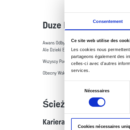
Consentement
Duze Mozliwosci Awans
Ce site web utilise des cook
Awans Odbywa Sie Zgodnie Z Zaslugami . Kazd
Les cookies nous permettent 
Ale Dzieki Egzaminom Wojskowym Lub Techni
partageons également des info
Wszyscy Podoficerowie W Legi Zaczynaja Swoja
celles-ci avec d'autres inform
services.
Obecny Wskaznik . Sposrod Czterech Nowo Przy
Sélection
Nécessaires
du
consentement
Ścieżka kariery w Leg
Kariera wojskowa szeregow
Cookies nécessaires uni