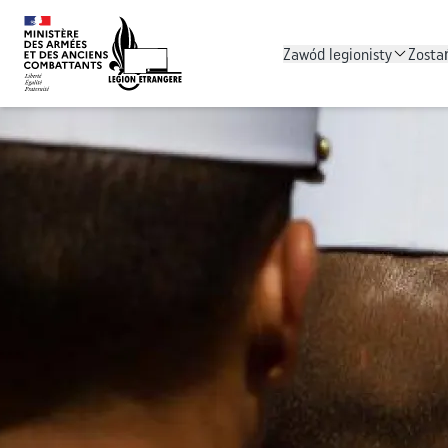
Zawód legionisty
Zosta