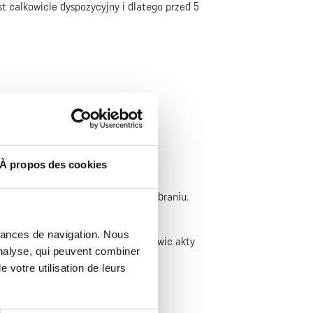
 calkowicie dyspozycyjny i dlatego przed 5
À propos des cookies
endy nie jest na sluzbie ma wolne.
 Legionista moze byc w cywilnym ubraniu.
dziwa tozsamoscia, a tym samym do
mances de navigation. Nous
owana strona jest w stanie przedstawic akty
analyse, qui peuvent combiner
 votre utilisation de leurs