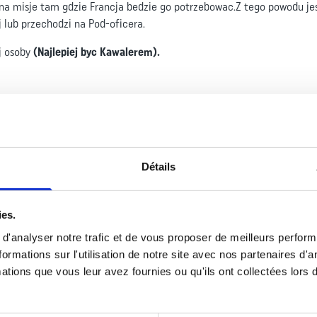
a misje tam gdzie Francja bedzie go potrzebowac.Z tego powodu jest
j lub przechodzi na Pod-oficera.
j osoby
(Najlepiej byc Kawalerem).
Détails
 w ciagu roku.(Za zgoda dowodztwa Kompani Jednostki) Jezeli w wekk
osic mundur w czasie wolnym . W kontekscie urlopu dlugoterminowego
ies.
e albo do kraju pochodzenia w celu pelnienia sluzby pod swoja praw
d'analyser notre trafic et de vous proposer de meilleurs perfor
owania sytuacji wojskowej zostaje zainicjowany ,gdy tylko zainteres
rmations sur l'utilisation de notre site avec nos partenaires d'
kiej administracji.
ations que vous leur avez fournies ou qu'ils ont collectées lors de