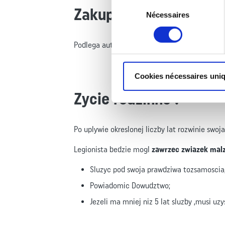
Sélection
Zakup pojazdu mechan
Nécessaires
du
consentement
Podlega autoryzacji dowodztwa po 3 latach sl
Cookies nécessaires uni
Zycie rodzinne :
Po uplywie okreslonej liczby lat rozwinie swoj
Legionista bedzie mogl
zawrzec zwiazek mal
Sluzyc pod swoja prawdziwa tozsamoscia
Powiadomic Dowudztwo;
Jezeli ma mniej niz 5 lat sluzby ,musi uz