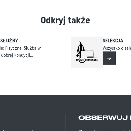
Odkryj także
 SŁUŻBY
SELEKCJA
ia: Fizyczne: Służba w
Wszystko o sele
dobrej kondycji
Czytaj więc
Dokumenty, których
ybycia na miejsce
ia medyczne dla
OBSERWUJ 