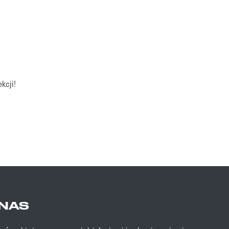
kcji!
ej
NAS