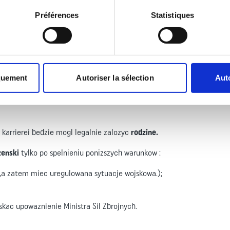
icznego :
Préférences
Statistiques
uzby.
quement
Autoriser la sélection
Auto
a karrierei bedzie mogl legalnie zalozyc
rodzine.
zenski
tylko po spelnieniu ponizszych warunkow :
,a zatem miec uregulowana sytuacje wojskowa.);
yskac upowaznienie Ministra Sil Zbrojnych.