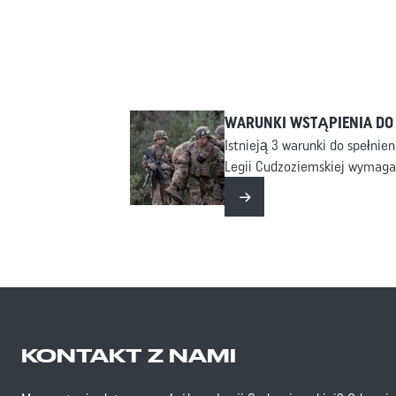
WARUNKI WSTĄPIENIA DO
Istnieją 3 warunki do spełnien
Legii Cudzoziemskiej wymaga 
fizycznej; Administracyjne: 
Czytaj więcej
potrzebujesz w momencie prz
zaciągu; Medyczne: Wymagan
kandydatów do służby.
KONTAKT Z NAMI