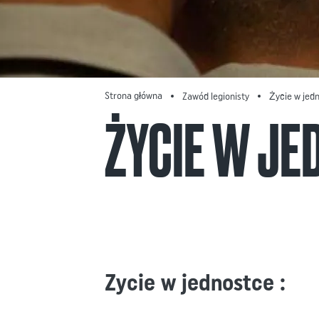
Strona główna
Zawód legionisty
Życie w jed
ŻYCIE W JE
Zycie w jednostce :