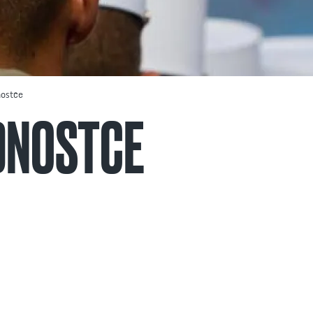
nostce
DNOSTCE