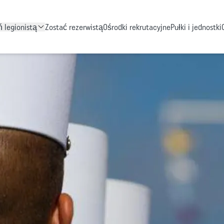
Przejdź do treści
ń legionistą
Zostać rezerwistą
Ośrodki rekrutacyjne
Pułki i jednostki