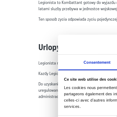
Legionista to Kombattant gotowy do wyjazdu n
latami sluzby przebywa w jednostce wojskowe
Ten sposob zycia odpowiada zyciu pojedyncze
Urlopy :
Consentement
Legionista ma prawo do 45 dni wolnych urlopu
Kazdy Legionista ponizej 5 lat sluzby musi n
Ce site web utilise des cook
Do uzyskania zezwolenia na wyjazd za granic
Les cookies nous permettent 
uregulowania sytuacji wojskowej.Proces uregul
partageons également des info
administracyjne oraz oficjalne wnioski Francus
celles-ci avec d'autres inform
services.