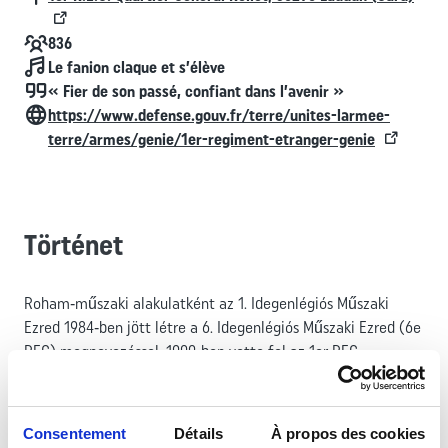
Effectif
836
Chant
Le fanion claque et s’élève
Devise
« Fier de son passé, confiant dans l’avenir »
Kapcsolat
https://www.defense.gouv.fr/terre/unites-larmee-
terre/armes/genie/1er-regiment-etranger-genie
Történet
Roham‑műszaki alakulatként az 1. Idegenlégiós Műszaki
Ezred 1984‑ben jött létre a 6. Idegenlégiós Műszaki Ezred (6e
REG) megnevezéssel. 1999‑ben vette fel az 1er REG
elnevezést, amikor a Légión belül létrehozták a második
műszaki ezredet. Feladatai közé tartozik a mozgékonyság
biztosítása, az ellenmozgékonyság (az ellenség mozgásának
Consentement
Détails
À propos des cookies
korlátozása) és a gyors telepítés támogatása. Emellett képes