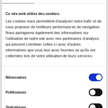
közvetlen közelharci részvételt igénylő feladatok
végrehajtására is, különösen kétéltű műveletek keretében
Ce site web utilise des cookies.
Les cookies nous permettent d'analyser notre trafic et de
vous proposer de meilleurs performances de navigation.
Nous partageons également des informations sur
Jelentős műveleti tapasztalat
l'utilisation de notre site avec nos partenaires d'analyse,
qui peuvent combiner celles-ci avec d'autres
informations que vous leur avez fournies ou qu'ils ont
2003‑ban és 2004‑ben az ezred Elefántcsontparton vett
collectées lors de votre utilisation de leurs services.
részt a LICORNE műveleti elrendezésben alegységekkel,
valamint Koszovóban, ahol a mérnök zászlóaljat (BATGEN),
majd a támogató zászlóaljat állította fel. 2006‑ban az 1er
Sélection
REG Elefántcsontparton és Libanonban tevékenykedett, a
Nécessaires
du
megerősített UNIFIL (FINUL) telepítéseinek előkészítéseként.
consentement
2007 nyarától az ezred számos katonát adott az OMLT
(Operational Mentoring and Liaison Team) csoportok és a
Préférences
műszaki századok megerősítésére Afganisztánban. 2009
elején részt vett az Épervier műveletben Csádban. Végül
Statistiques