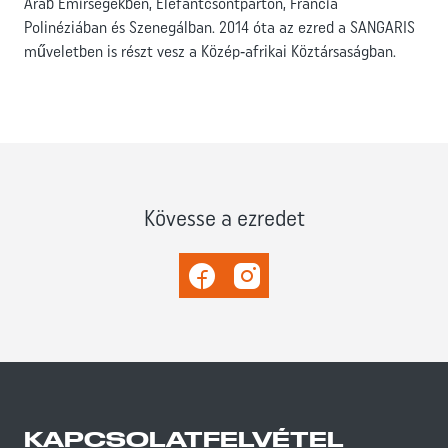
Arab Emírségekben, Elefántcsontparton, Francia
Polinéziában és Szenegálban. 2014 óta az ezred a SANGARIS
műveletben is részt vesz a Közép‑afrikai Köztársaságban.
Kövesse a ezredet
Facebook
Instagram
KAPCSOLATFELVÉTEL