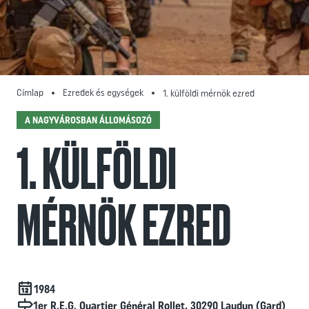
Címlap
Ezredek és egységek
1. külföldi mérnök ezred
A NAGYVÁROSBAN ÁLLOMÁSOZÓ
1. KÜLFÖLDI
MÉRNÖK EZRED
Date de création
1984
Localisation
1er R.E.G. Quartier Général Rollet, 30290 Laudun (Gard)