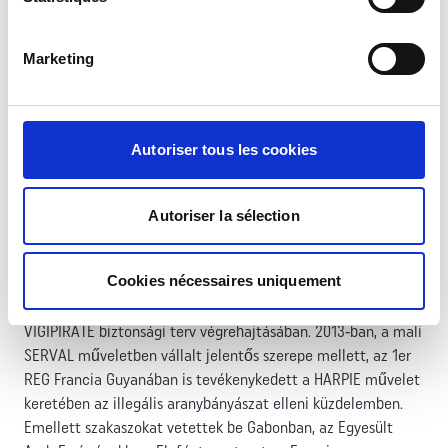
1999 és 2011 között rendszeresen adta a 13. Idegenlégiós
Félbrigád (13e DBLE) dzsibuti műszaki századának
állományát.
Marketing
Az 1er REG számos humanitárius jellegű beavatkozást is
végrehajtott: légiósai tevékenykedtek Szomáliában,
Ruandában, a Közép‑afrikai Köztársaságban, Eritreában
Autoriser tous les cookies
(UNMEE), valamint Indonéziában a 2004. decemberi cunami
által lerombolt infrastruktúra újjáépítésén; továbbá 2012‑ben
Jordániában, hogy biztosítsák a tábori kórházak
Autoriser la sélection
működéséhez szükséges villamos energiát. Belföldön is
bevetették őket a Somme folyó árvizei idején 2001‑ben, a
Cookies nécessaires uniquement
Gard megyében 2002‑ben, 2003‑ban és 2005‑ben, majd 2010
tavaszán a Var megyében. Az ezred rendszeresen részt vesz a
VIGIPIRATE biztonsági terv végrehajtásában. 2013‑ban, a mali
SERVAL műveletben vállalt jelentős szerepe mellett, az 1er
REG Francia Guyanában is tevékenykedett a HARPIE művelet
keretében az illegális aranybányászat elleni küzdelemben.
Emellett szakaszokat vetettek be Gabonban, az Egyesült