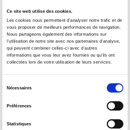
des missions de participation directe au combat de contact,
Ce site web utilise des cookies.
notamment dans le cadre des opérations amphibies.
Les cookies nous permettent d'analyser notre trafic et de
vous proposer de meilleurs performances de navigation.
Nous partageons également des informations sur
l'utilisation de notre site avec nos partenaires d'analyse,
Une forte expérience
qui peuvent combiner celles-ci avec d'autres
opérationnelle.
informations que vous leur avez fournies ou qu'ils ont
collectées lors de votre utilisation de leurs services.
En 2003 et 2004, le régiment a été engagé en Côte d’Ivoire
en fournissant des compagnies dans le cadre du dispositif
Sélection
LICORNE et au Kosovo, où il formait le BATGEN puis le
Nécessaires
du
bataillon d’appui. En 2006, le 1er REG a été engagé en Côte
consentement
d’Ivoire et au Liban, en préambule des engagements de la
FINUL renforcée. Dès l’été 2007, le régiment fournit de
Préférences
nombreux personnels pour renforcer les OMLT (Operational
Mentoring and Liaison Team) ou les compagnies génie en
Statistiques
Afghanistan. Début 2009, le régiment a participé à