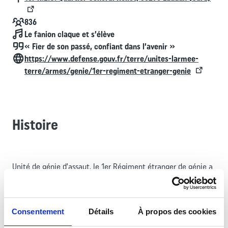
Effectif
836
Chant
Le fanion claque et s’élève
Devise
« Fier de son passé, confiant dans l’avenir »
Contact
https://www.defense.gouv.fr/terre/unites-larmee-
terre/armes/genie/1er-regiment-etranger-genie
Histoire
Unité de génie d’assaut, le 1er Régiment étranger de génie a
été créé en 1984 sous l’appellation de 6e Régiment étranger
de génie. Il est devenu le 1er REG en 1999, lorsqu’il a été créé
un deuxième régiment de génie Légion. Il remplit des
Consentement
Détails
À propos des cookies
missions d’appui à la mobilité, à la contre mobilité et d’aide
au déploiement d’urgence. Il est, en outre, apte à effectuer