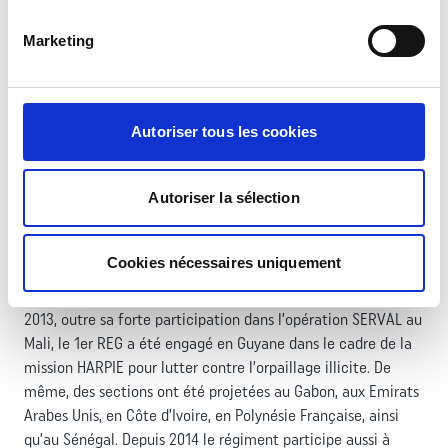
l’opération EPERVIER au Tchad. Enfin, de 1999 à 2011, il a
armé régulièrement la compagnie de génie de la 13e DBLE à
Marketing
Djibouti. Le 1er REG ne compte plus les interventions à
caractère humanitaire : ses légionnaires sont intervenus en
Somalie, au Rwanda, en République Centrafricaine, en
Erythrée (MINUEE) et en Indonésie pour reconstruire les
Autoriser tous les cookies
infrastructures dévastées par le tsunami de décembre 2004
et en Jordanie en 2012 pour fournir l’énergie électrique
Autoriser la sélection
nécessaire aux hôpitaux de campagne du service de santé.
Ils étaient également à l’œuvre sur le territoire national lors
des inondations de la Somme en 2001 et dans le Gard, en
Cookies nécessaires uniquement
2002, 2003, 2005, puis au printemps 2010 dans le Var. Le
régiment participe régulièrement au plan VIGIPIRATE. En
2013, outre sa forte participation dans l’opération SERVAL au
Mali, le 1er REG a été engagé en Guyane dans le cadre de la
mission HARPIE pour lutter contre l’orpaillage illicite. De
même, des sections ont été projetées au Gabon, aux Emirats
Arabes Unis, en Côte d’Ivoire, en Polynésie Française, ainsi
qu’au Sénégal. Depuis 2014 le régiment participe aussi à