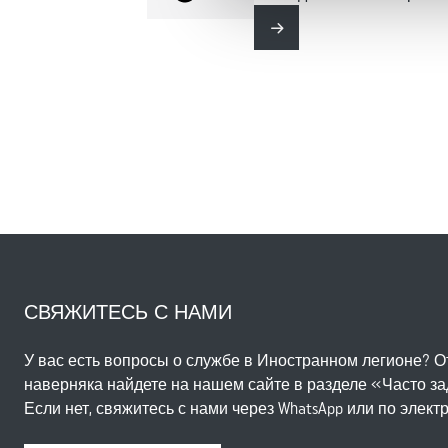
незаконной добычей золот
психотехническим критер
CSG), полк может быть ра
Читать далее
южноамериканском субкон
было, в частности, в сентя
когда полк оказывал по
от урагана Ирма на Сен‑
Сформированный как из л
из подразделений регуля
специализируется на бое
экваториальном лесу. Ег
— обеспечивать наблюден
(Гвианским космическим 
запусков ракет. В такие 
СВЯЖИТЕСЬ С НАМИ
развёртывается по перим
охраны объекта.
У вас есть вопросы о службе в Иностранном легионе? О
наверняка найдете на нашем сайте в разделе «Часто 
Если нет, свяжитесь с нами через WhatsApp или по элект