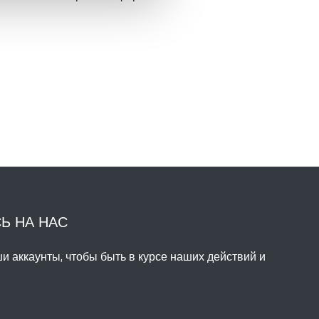
ми наименованиями; под своим
лее
званием он разместился на
зи 1 апреля 1976 года. Состоит
й роты управления и логистики
ы на краткосрочной ротации и
сегодня около 300
щих.
Ь НА НАС
 аккаунты, чтобы быть в курсе наших действий и