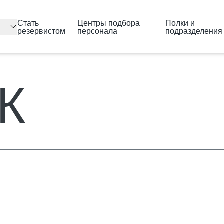
Перейти к основному содержанию
Стать
Центры подбора
Полки и
резервистом
персонала
подразделения
К