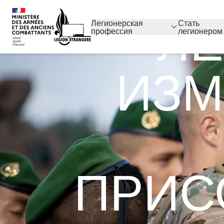
ЛЕ
Легионерская
Стать
профессия
легионером
ИЗМ
ПРИС