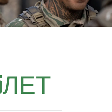
, где каждый легионер находит
тобы перешагнуть этот порог и
5
ЛЕТ