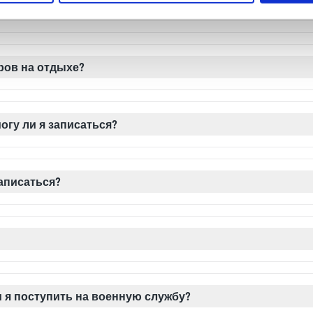
находиться в штатском. Покупка автомашины : при условии
во время отпуска?
ено вступить в брак только после выполнения следующих у
м (таким образом, чтобы регулироваться военной обстанов
й. Чтобы получить разрешение на выезд за границу, либо в
ь документ, удостоверяющий личность из своей страны про
ие министра обороны "
ров на отдыхе?
был « упорядоченный военный статус »(см. ответ на вопро
 (Марсель и Ла Сьота), позволяющий остаться во Франции.
могу ли я записаться?
м и гражданином.
аписаться?
 в административные процедуры, связанные с кандидатами
цедуры несёт исключительно сам кандидат. Иностранный лег
ыдаём рекомендательных писем и не оказываем спонсорску
воём желании быть зачисленным в Иностранный легион.
 течение всего года. В связи с этим вы можете в любое вре
все ваши вопросы.
и я поступить на военную службу?