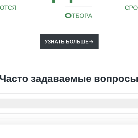
АЮТСЯ
СРО
OТБОРА
УЗНАТЬ БОЛЬШЕ
Часто задаваемые вопрос
но в течение как минимум 6 месяцев; эта процедура называ
вания статуса военнослужащего начинается сразу после тог
упить на военную службу?
окументы, запрошенные французской администрацией.