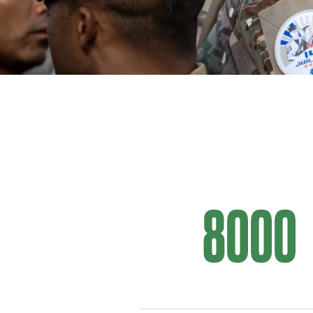
Мечтаете о приключениях и са
свое место в братстве чести 
8000