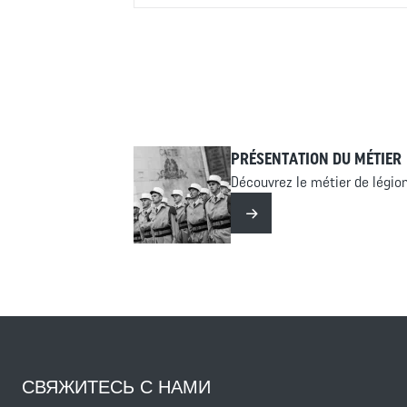
Французский Иностранный легион пред
заявка рассматривается индивидуаль
закоренелых преступников, особенно 
наркотиками. Для мелких правонаруш
Cross
Content
-
Accueil
PRÉSENTATION DU MÉTIER
Découvrez le métier de légion
Читать далее
СВЯЖИТЕСЬ С НАМИ