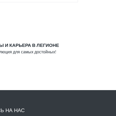
ю с честью и верностью. Каждая
. Легион не принимает на службу
уальным преступлениям или торговле
Ы И КАРЬЕРА В ЛЕГИОНЕ
люция для самых достойных!
лее
Ь НА НАС