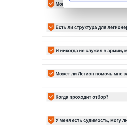
длительного отпуска легионер может 
Могу ли я поехать за границу 
службы.Брак: легионеру будет разреш
- служить под своим настоящим имене
Да. Сделав запрос, как любой военны
- известив команду;
третью страну, легионер должен имет
- Срок службы менее 5 лет: разрешен
Есть ли структура для легионе
настоящим именем и, следовательно, 
Да. У легионеров есть Центр отдыха.
Я никогда не служил в армии, 
Да. Легион научит вас стать солдато
Может ли Легион помочь мне з
Иностранный легион не вмешивается
легиона. Ответственность за эти про
Когда проходит отбор?
приглашения и авиабилеты. Мы не в
на визу не требуется упоминать о с
Иностранный легион проводит набор в
наши рекрутеры готовы ответить на 
У меня есть судимость, могу л