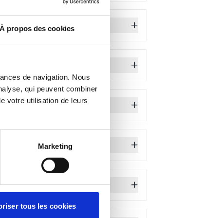
лет требуется рукописное
À propos des cookies
mances de navigation. Nous
е трех лет службы. Если он будет
analyse, qui peuvent combiner
но. Как правило, это предоставляется
 votre utilisation de leurs
во французскую нацию.
ности усилий. Отсюда и участие
Marketing
оединиться к своей семье, чтобы
riser tous les cookies
свободное время. В рамках