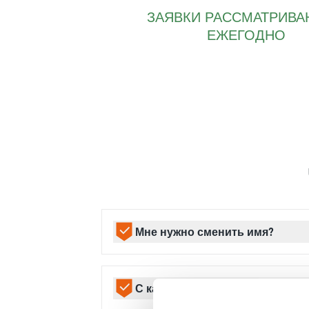
ЗАЯВКИ РАССМАТРИВ
ЕЖЕГОДНО
Мне нужно сменить имя?
Да. Восстановление личности возмож
военнослужащего. Процесс урегулиро
С какого возраста я могу пост
административные и официальные д