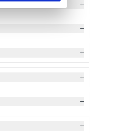
 авторизации команды через 3 года
словий:
кой);
 свою страну происхождения, либо в
исхождения, служить под своим
с № 2).
 на вступление в ряды Иностранного
ион не предоставляет визы,
ю поддержку. При подаче заявления
мя обратиться в пункт набора, где