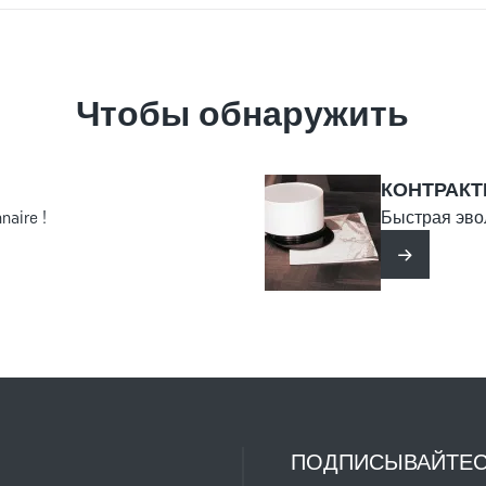
лагает новый старт тем, кто готов посвятить себя служени
но, в зависимости от характера совершенного преступления
тех, кто причастен к насильственным преступлениям, секс
ений крайне важно, чтобы вы уже отбыли наказание.
Чтобы обнаружить
КОНТРАКТ
naire !
Быстрая эво
Читать да
ПОДПИСЫВАЙТЕС