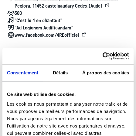
Pexiora. 11452 castelnaudary Cedex (Aude)
Effectif
500
Chant
"C'est le 4 en chantant"
Devise
"Ad Legionem Aedificandam"
Contact
www.facebook.com/4REofficiel
Histoire
Consentement
Détails
À propos des cookies
Le 4e Régiment étranger, créé en 1920, est le creuset et
l’école de la Légion étrangère. Installé à Castelnaudary
Ce site web utilise des cookies.
depuis maintenant 44 ans, il est à la fois “CFIM, ENSOA et
Les cookies nous permettent d'analyser notre trafic et de
écoles de spécialisation” pour tout légionnaire, soit pour y
vous proposer de meilleurs performances de navigation.
être formé ou instruit, soit pour participer à la formation des
Nous partageons également des informations sur
plus jeune et transmettre ainsi le flambeau. La
l'utilisation de notre site avec nos partenaires d'analyse,
caractéristique première du 4e Régiment étranger tient au
qui peuvent combiner celles-ci avec d'autres
fait qu’il soit conçu pour s’adapter à l’intégration progressive