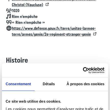
Christol (Vaucluse)
Effectif
1020
Chant
Rien n'empêche
Devise
« Rien n'empêche »
Contact
https://www.defense.gouv.fr/terre/unites-larmee-
terre/armes/genie/2e-regiment-etranger-genie
Histoire
Créé le 1er juillet 1999, le 2e régiment étranger de génie (2e
REG) s’installe à Saint-Christol d’Albion, dans le Vaucluse, sur
Consentement
Détails
À propos des cookies
l’emprise militaire de la base aérienne 200. Il est héritier du
patrimoine historique et des traditions des dix-huit
formations du génie de la Légion étrangère ayant servi en
Ce site web utilise des cookies.
Indochine. Dès sa création il participe à de multiples
Les cookies nous permettent d'analyser notre trafic et de
opérations, parfois sur de longues durées comme l’opération