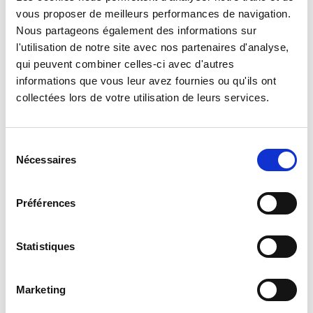
vous proposer de meilleurs performances de navigation.
KFOR au Kosovo à laquelle le régiment contribue de 1999 à
Nous partageons également des informations sur
2008. En 2000-2001, il est engagé en Bosnie dans le cadre de
l'utilisation de notre site avec nos partenaires d'analyse,
l’opération SFOR puis en Côte d’Ivoire de 2005 à 2007 et en
qui peuvent combiner celles-ci avec d'autres
2011 (opération LICORNE).
informations que vous leur avez fournies ou qu'ils ont
Le régiment est par la suite intervenu au cours de l’opération
collectées lors de votre utilisation de leurs services.
BALISTE au Liban en 2006. Le 2e REG a également participé
à de multiples opérations en Afghanistan (PAMIR et
EPIDOTE) entre 2011 et 2012. Depuis 2014, le régiment est
Sélection
Nécessaires
engagé sur les opérations SERVAL puis BARKHANE au Mali et
du
SANGARIS en République Centrafricaine.
consentement
Préférences
Statistiques
Mission
Marketing
Unité de génie d’assaut de la 27e brigade d’infanterie de
montagne, le 2e régiment étranger de génie remplit des