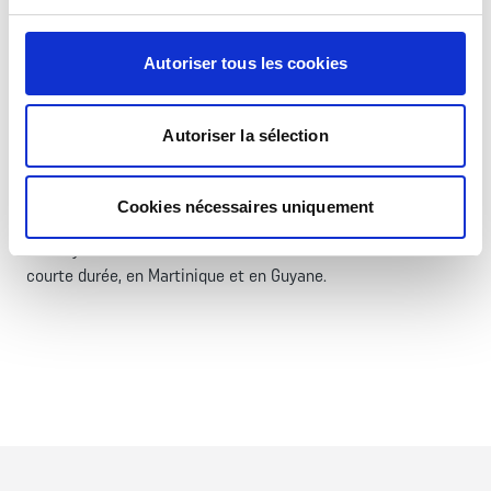
missions d’appui à la mobilité, à la contre mobilité et d’aide
au déploiement d’urgence. En outre, il est apte à effectuer
Autoriser tous les cookies
des missions en zone montagneuse, requérant les savoir-
faire spécifiques à cet environnement. Il contribue chaque
année aux renforts des groupements tactiques interarmes
Autoriser la sélection
(GTIA) de la 27e BIM projetés sur les théâtres d’opérations.
En parallèle, outre ses engagements en métropole où il a
Cookies nécessaires uniquement
participé à l’opération Sentinelle, le régiment continue
d’envoyer ses unités élémentaires dans des missions de
courte durée, en Martinique et en Guyane.